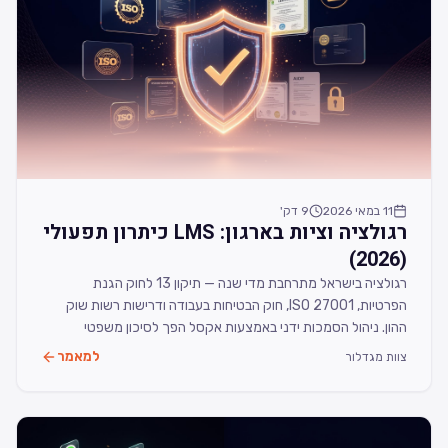
11 במאי 2026
9
דק'
רגולציה וציות בארגון: LMS כיתרון תפעולי
(2026)
רגולציה בישראל מתרחבת מדי שנה — תיקון 13 לחוק הגנת
הפרטיות, ISO 27001, חוק הבטיחות בעבודה ודרישות רשות שוק
ההון. ניהול הסמכות ידני באמצעות אקסל הפך לסיכון משפטי
ותפעולי. במאמר זה תגלו כיצד מערכת LMS הופכת את הציות
למאמר
צוות מגדלור
הרגולטורי לתהליך אוטומטי, מדיד ובר-ביקורת — ומקצרת את זמן
הביקורת השנתית בעד 60%.