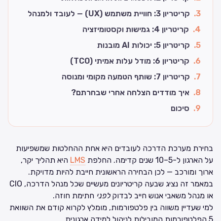
3
.
קריטריון 3: חוויית משתמש (UX) — לעובד ולמנהל
4
.
קריטריון 4: גמישות וקסטומיזציה
5
.
קריטריון 5: יכולות AI מובנות
6
.
קריטריון 6: מודל עלות אמיתי (TCO)
7
.
קריטריון 7: שותף הטמעה מקומי ומנוסה
8
.
איך מודדים הצלחה אחרי שבחרתם?
9
.
סיכום
בחירת מערכת הדרכה לעובדים היא אחת ההחלטות שמשפיעות
על הארגון ל-5–10 שנים קדימה. החלפת
LMS
היא תהליך יקר,
ארוך ומורכב — לכן הבחירה הראשונית חייבת להיות מדויקת.
במאמר זה נציג שבעה קריטריונים מעשיים שכל מנהל הדרכה, CIO
או מנהל משאבי אנוש חייב לבדוק
לפני
חתימת חוזה.
למי שעדיין משווה בין פלטפורמות, מומלץ לקרוא קודם את
השוואת
5 הפלטפורמות המובילות לניהול למידה ארגונית
.