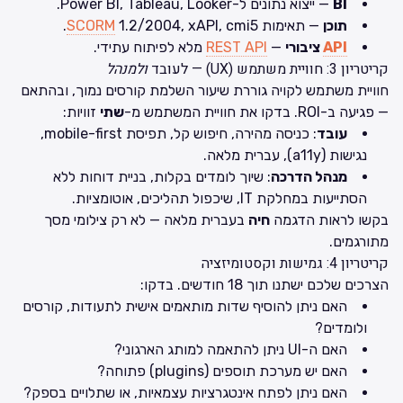
BI
— ייצוא נתונים ל-Power BI, Tableau, Looker.
תוכן
— תאימות
1.2/2004, xAPI, cmi5.
SCORM
API
ציבורי
—
REST API
מלא לפיתוח עתידי.
קריטריון 3: חוויית משתמש (UX) — לעובד
ולמנהל
חוויית משתמש לקויה גוררת שיעור השלמת קורסים נמוך, ובהתאם
— פגיעה ב-ROI. בדקו את חוויית המשתמש מ-
שתי
זוויות:
עובד
: כניסה מהירה, חיפוש קל, תפיסת mobile-first,
נגישות (a11y), עברית מלאה.
מנהל הדרכה
: שיוך לומדים בקלות, בניית דוחות ללא
הסתייעות במחלקת IT, שיכפול תהליכים, אוטומציות.
בקשו לראות הדגמה
חיה
בעברית מלאה — לא רק צילומי מסך
מתורגמים.
קריטריון 4: גמישות וקסטומיזציה
הצרכים שלכם ישתנו תוך 18 חודשים. בדקו:
האם ניתן להוסיף שדות מותאמים אישית לתעודות, קורסים
ולומדים?
האם ה-UI ניתן להתאמה למותג הארגוני?
האם יש מערכת תוספים (plugins) פתוחה?
האם ניתן לפתח אינטגרציות עצמאיות, או שתלויים בספק?