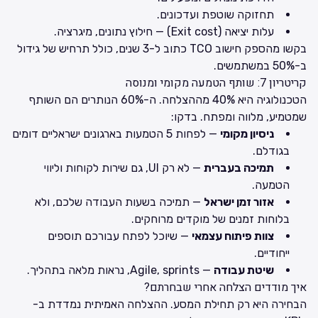
תחזוקה שוטפת ועדכונים.
עלות יציאה (Exit cost) — חילוץ נתונים, מיגרציה.
בקשו מהספק חישוב TCO כתוב ל-3 שנים, כולל תרחיש של גידול
ב-50% במשתמשים.
קריטריון 7: שותף הטמעה מקומי ומנוסה
הטכנולוגיה היא 40% מההצלחה. ה-60% הנותרים הם השותף
שמטמיע, מלווה ומפתח. בדקו:
ניסיון מקומי
— לפחות 5 הטמעות בארגונים ישראליים דומים
בגודלם.
תמיכה בעברית
— לא רק UI, גם שירות לקוחות וליווי
הטמעה.
אזור זמן ישראל
— תמיכה בשעות העבודה שלכם, ולא
בלוחות זמנים של מוקדים מרוחקים.
צוות פיתוח עצמאי
— שיוכל לפתח עבורכם תוספים
ייחודיים.
שיטת עבודה
— Agile, sprints, נראות מלאה בתהליך.
איך מודדים הצלחה אחרי שבחרתם?
הבחירה היא רק תחילת המסע. ההצלחה האמיתית נמדדת ב-