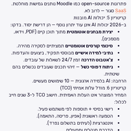
פתרונות open-source כמו
Moodle
נותנים גמישות מוחלטת.
SaaS
סגור — לרוב לא.
קריטריון 5: יכולות AI מובנות
ב-2026 יכולות AI אינן עוד יתרון נוסף — הן דרישת יסוד. בדקו:
יצירת מבחנים אוטומטית
מתוך תוכן קיים (PDF, וידאו,
מסמכים).
סיכומי קורסים אוטומטיים
תמציתיים לסקירה מהירה.
נתיבי למידה אישיים
מבוססי תפקיד, ביצועים והעדפות.
צ'אטבוט הדרכה
זמין 24/7 לשאלות של עובדים.
ניתוח דפוסי כשל
— זיהוי תכנים שעובדים נכשלים בהם
שיטתית.
הרחבה:
AI בלמידה ארגונית — 10 שימושים מעשיים
.
קריטריון 6: מודל עלות אמיתי (TCO)
המחיר המוצהר אינו העלות האמיתית. חישוב TCO ל-3 שנים חייב
לכלול:
רישוי בסיסי + תוספות לפי משתמש פעיל.
הטמעה ראשונית (אפיון, פריסה, התאמה).
אינטגרציות (לעיתים בתשלום נפרד).
הדרכת מנהלים ומפעילים.