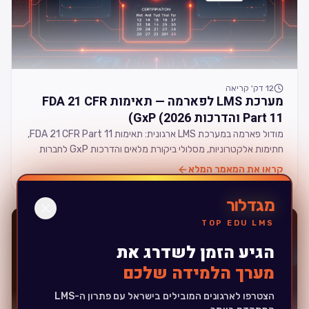
12
דק' קריאה
מערכת LMS לפארמה — תאימות FDA 21 CFR
Part 11 והדרכות GxP (2026)
מודול פארמה במערכת LMS ארגונית: תאימות FDA 21 CFR Part 11,
חתימות אלקטרוניות, מסלולי ביקורת מלאים והדרכות GxP לחברות
פארמה, מכשור רפואי וקוסמטיקה בישראל.
קראו את המאמר המלא
מגדלור
AML
TOP EDU LMS
הגיע הזמן לשדרג את
מערך הלמידה שלכם
הצטרפו לארגונים המובילים בישראל עם פתרון ה-LMS