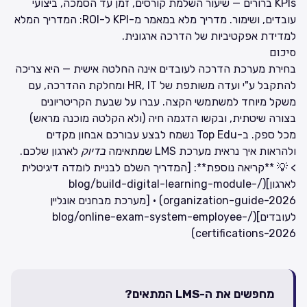
KPIs ברורים — שיעור השלמת קורסים, זמן עד הסמכה, ביצועי
עובדים, ושימור. מדריך מלא במאמר
מ-KPI ל-ROI: המדריך המלא
למדידת אפקטיביות של הדרכה ארגונית
.
סיכום
בחירת מערכת הדרכה לעובדים אינה החלטה אישית — היא צריכה
להתקבל ע"י ועדה משותפת של HR, IT ומחלקת ההדרכה, עם
משקל מיוחד למשתמשי הקצה. עברו על שבעת הקריטריונים
בצורה שיטתית, ובקשו הדגמה חיה (ולא הקלטה מוכנה מראש)
מכל ספק. ב-Top Edu נשמח לבצע עבורכם אבחון מקדים
ולהראות איך נראית מערכת LMS שמתאימה
בדיוק
לארגון שלכם.
> 💡 **קריאה נוספת**: [המדריך השלם לבניית לומדה דיגיטלית
לארגון](/blog/build-digital-learning-module-
organization-guide-2026) · [מערכת מבחנים אונליין
לעובדים](/blog/online-exam-system-employee-
certifications-2026)
מחפשים את ה-LMS המתאים?