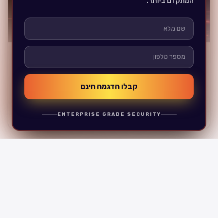
המתקדם ביותר.
11
דק' קריאה
מערכת LMS ל-AML והלבנת הון — הדרכות ציות
לבנקים ולביטוח (2026)
קבלו הדגמה חינם
מערכת LMS לבנקים, ביטוח וגופים פיננסיים לניהול הדרכות AML
והלבנת הון: עמידה בחוק, הסמכות סוכנים, מסלולי ביקורת לבנק
ישראל ורשות ני״ע, והתראות אוטומטיות.
קראו את המאמר המלא
ENTERPRISE GRADE SECURITY
מערכת הדרכות