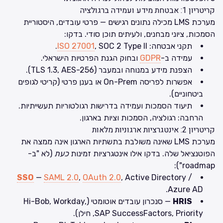
קריטריון 1: אבטחת מידע ועמידה ברגולציה
מערכת LMS מכילה נתונים רגישים — פרטי עובדים, היסטוריית
הסמכות, ציוני מבחנים, ולעיתים תוכן סודי. בדקו:
תקני אבטחה:
, SOC 2 Type II.
ISO 27001
עמידה ב-
GDPR
ובחוק הגנת הפרטיות הישראלי.
הצפנת מידע במנוחה ובמעבר (TLS 1.3, AES-256).
אפשרות לפריסה On-Prem או בענן פרטי (קריטי לגופים
ביטחוניים).
תיעוד הסמכות ועמידה בדרישות רגולטוריות תעשייתיות.
הרחבה:
רגולציה, הסמכות וציות בארגון
.
קריטריון 2: אינטגרציות ארגוניות מלאות
מערכת LMS שאינה משולבת בתשתיות הארגון אינה ממצה את
הפוטנציאל שלה. בדקו אילו אינטגרציות זמינות
כעת
(לא "ב-
roadmap"):
SSO
—
SAML 2.0
,
OAuth 2.0
, Active Directory /
Azure AD.
HRIS
— סנכרון עובדים אוטומטי (Hi-Bob, Workday,
SAP SuccessFactors, Priority, חילן).