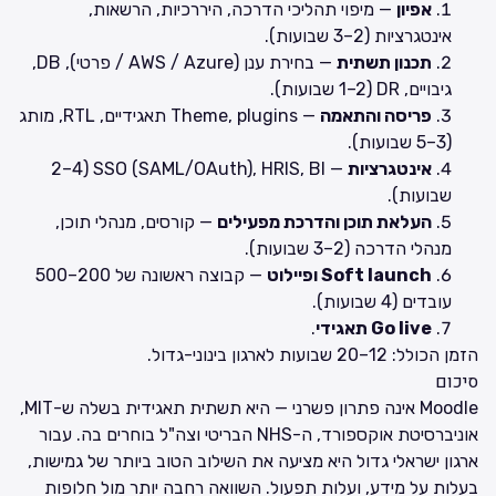
אפיון
— מיפוי תהליכי הדרכה, היררכיות, הרשאות,
אינטגרציות (2–3 שבועות).
תכנון תשתית
— בחירת ענן (AWS / Azure / פרטי), DB,
גיבויים, DR (1–2 שבועות).
פריסה והתאמה
— Theme, plugins תאגידיים, RTL, מותג
(3–5 שבועות).
אינטגרציות
— SSO (SAML/OAuth), HRIS, BI (2–4
שבועות).
העלאת תוכן והדרכת מפעילים
— קורסים, מנהלי תוכן,
מנהלי הדרכה (2–3 שבועות).
Soft launch ופיילוט
— קבוצה ראשונה של 200–500
עובדים (4 שבועות).
Go live תאגידי
.
הזמן הכולל: 12–20 שבועות לארגון בינוני-גדול.
סיכום
Moodle אינה פתרון פשרני — היא תשתית תאגידית בשלה ש-MIT,
אוניברסיטת אוקספורד, ה-NHS הבריטי וצה"ל בוחרים בה. עבור
ארגון ישראלי גדול היא מציעה את השילוב הטוב ביותר של גמישות,
בעלות על מידע, ועלות תפעול. השוואה רחבה יותר מול חלופות