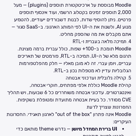
Moodle מבוססת על ארכיטקטורת תוספים (plugins) — מעל
2,000 תוספים זמינים בקטלוג הרשמי, ועוד אינסוף תוספים
פרטיים. ניתן להוסיף שדות, לבנות דשבורדים ייעודיים, להטמיע
מנוע AI, ולשנות את ה-UI לפי המותג הארגוני. ב-SaaS סגור —
אתם מקבלים את מה שהספק מחליט.
4. תמיכה מלאה בעברית ו-RTL
Moodle תומכת ב-100+ שפות, כולל עברית ברמה מצוינת.
תרגום מלא של ה-UI, תמיכה ב-RTL, פורמטים של תאריכים
עבריים, ויומן עברי. זה לא מובן מאליו — חלק מהפלטפורמות
הגלובליות עדיין לא מטפלות נכון ב-RTL.
5. קהילה גלובלית ועדכוני אבטחה
קהילת Moodle כוללת אלפי מפתחים, חוקרי אבטחה,
ואינטגרטורים. עדכוני אבטחה משוחררים כל 6 שבועות, ויש תהליך
CVE מסודר. כל בעיית אבטחה מתועדת ומטופלת בשקיפות.
החסרונות שצריך לדעת
Moodle אינה פתרון "out of the box" לארגון תאגידי. החסרונות
העיקריים:
UI ברירת המחדל מיושן
— נדרש theme מותאם כדי