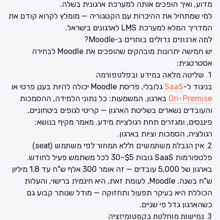
מדוע, ואיך הופכים אותה למערכת ארגונית בשלה.
למי שמתחיל את ההיכרות עם הקטגוריה — מומלץ לקרוא קודם את
המדריך המלא למערכת LMS לארגונים בישראל
.
למה ארגונים גדולים בוחרים ב-Moodle?
יש חמישה יתרונות מובהקים שהופכים את Moodle לבחירה
אסטרטגית:
1. שליטה מלאה במידע ובפלטפורמה
בניגוד ל-
SaaS
גלובלי, פריסת Moodle יכולה להיות בענן פרטי או
On-Premise
בארגון. המשמעות: כל נתוני הלמידה, ההסמכות
והעובדים נשארים בשליטת הארגון — קריטי לגופים ביטחוניים,
פיננסים, ומגזרים תחת רגולציית מידע. מאמר מקיף בנושא:
רגולציה, הסמכות וציות בארגון
.
2. אין הגבלת משתמשים וללא תמחור לפי משתמש (seat)
פלטפורמות SaaS גובות $5–30 לכל משתמש פעיל לחודש.
בארגון של 5,000 עובדים — זה אומר 300 אלף ש"ח עד 1.8 מיליון
ש"ח בשנה. Moodle, לעומת זאת, היא חינמית ברישוי, והעלות
הכוללת היא בעיקר תפעול ותחזוקה — מודל שנותר קבוע גם
כשהארגון גדל פי שניים.
3. גמישות מוחלטת בקסטומיזציה