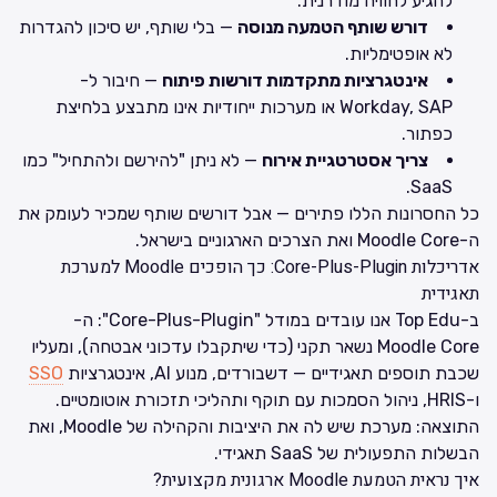
להגיע לחוויה מודרנית.
דורש שותף הטמעה מנוסה
— בלי שותף, יש סיכון להגדרות
לא אופטימליות.
אינטגרציות מתקדמות דורשות פיתוח
— חיבור ל-
Workday, SAP או מערכות ייחודיות אינו מתבצע בלחיצת
כפתור.
צריך אסטרטגיית אירוח
— לא ניתן "להירשם ולהתחיל" כמו
SaaS.
כל החסרונות הללו פתירים — אבל דורשים שותף שמכיר לעומק את
ה-Moodle Core ואת הצרכים הארגוניים בישראל.
אדריכלות Core-Plus-Plugin: כך הופכים Moodle למערכת
תאגידית
ב-Top Edu אנו עובדים במודל "Core-Plus-Plugin": ה-
Moodle Core נשאר תקני (כדי שיתקבלו עדכוני אבטחה), ומעליו
שכבת תוספים תאגידיים — דשבורדים, מנוע AI, אינטגרציות
SSO
ו-HRIS, ניהול הסמכות עם תוקף ותהליכי תזכורת אוטומטיים.
התוצאה: מערכת שיש לה את היציבות והקהילה של Moodle, ואת
הבשלות התפעולית של SaaS תאגידי.
איך נראית הטמעת Moodle ארגונית מקצועית?