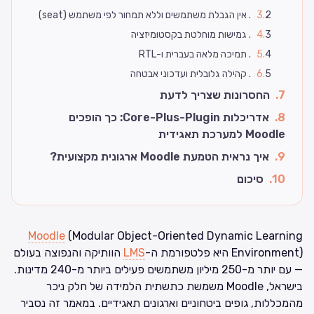
2. אין הגבלת משתמשים וללא תמחור לפי משתמש (seat)
.
3
3. גמישות מוחלטת בקסטומיזציה
.
4
4. תמיכה מלאה בעברית ו-RTL
.
5
5. קהילה גלובלית ועדכוני אבטחה
.
6
7
.
החסרונות שצריך לדעת
8
.
אדריכלות Core-Plus-Plugin: כך הופכים
Moodle למערכת תאגידית
9
.
איך נראית הטמעת Moodle ארגונית מקצועית?
10
.
סיכום
Moodle
(Modular Object-Oriented Dynamic Learning
Environment) היא פלטפורמת ה-
LMS
הוותיקה והנפוצה בעולם
— עם יותר מ-250 מיליון משתמשים פעילים ביותר מ-240 מדינות.
בישראל, Moodle משמשת כתשתית הלמידה של חלק ניכר
מהמכללות, גופים ביטחוניים וארגונים תאגידיים. במאמר זה נסביר