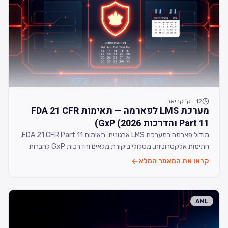
12
דק' קריאה
מערכת LMS לפארמה — תאימות FDA 21 CFR
Part 11 והדרכות GxP (2026)
מודול פארמה במערכת LMS ארגונית: תאימות FDA 21 CFR Part 11,
חתימות אלקטרוניות, מסלולי ביקורת מלאים והדרכות GxP לחברות
פארמה, מכשור רפואי וקוסמטיקה בישראל.
קראו את המאמר המלא
AML