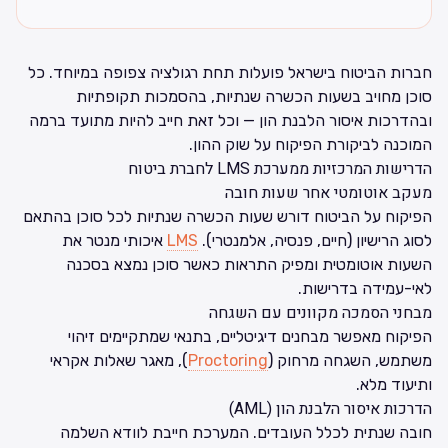
חברות הביטוח בישראל פועלות תחת רגולציה צפופה במיוחד. כל
סוכן מחויב בשעות הכשרה שנתיות, בהסמכות תקופתיות
ובהדרכות איסור הלבנת הון — וכל זאת חייב להיות מתועד ברמה
המוכנה לביקורת הפיקוח על שוק ההון.
הדרישות המרכזיות ממערכת LMS לחברת ביטוח
מעקב אוטומטי אחר שעות חובה
הפיקוח על הביטוח דורש שעות הכשרה שנתיות לכל סוכן בהתאם
לסוג הרישיון (חיים, פנסיה, אלמנטרי).
LMS
איכותי מנטר את
השעות אוטומטית ומפיק התראות כאשר סוכן נמצא בסכנה
לאי-עמידה בדרישות.
מבחני הסמכה מקוונים עם השגחה
הפיקוח מאפשר מבחנים דיגיטליים, בתנאי שמתקיימים זיהוי
משתמש, השגחה מרחוק (
Proctoring
), מאגר שאלות אקראי
ותיעוד מלא.
הדרכות איסור הלבנת הון (AML)
חובה שנתית לכלל העובדים. המערכת חייבת לוודא השלמה